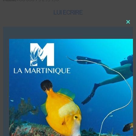
LUI ECRIRE
Close
this
modu
DESCRIPTION
Dates d’ouvertures (Toute l’année)
Infrastructures (Local, magasin, douche, bateau)
Accueil de groupes (15 personnes Maxi)
Baptêmes enfants à partir de 8 ans.
Structure commerciale. Affiliation (PADI 5* Stars IDC)
VOUS ÊTES LE PROPRIETAIRE DE CETTE ADRESSE
Ajoutez, modifiez le contenu de votre référencement avec
le descriptif de votre activité, des photos, des vidéos
de votre établissement sur notre site en
cliquant ici