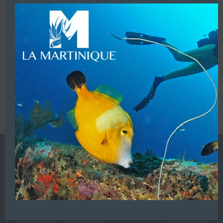
VOUS ÊTES LE PROPRIETAIRE DE CETTE ADRESSE
Ajoutez, modifiez le contenu de votre référencement avec
le descriptif de votre activité, des photos, des vidéos
de votre établissement sur notre site en
cliquant ici
L’ANNUAIRE DE LA PLONGÉE EST UNE PUBLICATION DU
GROUPE VAC ÉDITIONS
Autres sites de
VAC Editions SAS