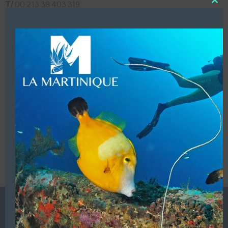
T/
00 213 38 403 319
Close
T/
00 213 69 832 83 56
this
modu
Mobile :
06 73 70 07 57
LUI ECRIRE
VOUS ÊTES LE PROPRIETAIRE DE CETTE ADRESSE
Ajoutez, modifiez le contenu de votre référencement avec
le descriptif de votre activité, des photos, des vidéos
de votre établissement sur notre site en
cliquant ici
L’ANNUAIRE DE LA PLONGÉE EST UNE PUBLICATION DU
GROUPE VAC ÉDITIONS