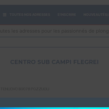
TOUTES NOS ADRESSES
S’INSCRIRE
NOUVEAUTÉS/
utes les adresses pour les passionnés de plon
CENTRO SUB CAMPI FLEGREI
MONTENUOVO 80078 POZZUOLI