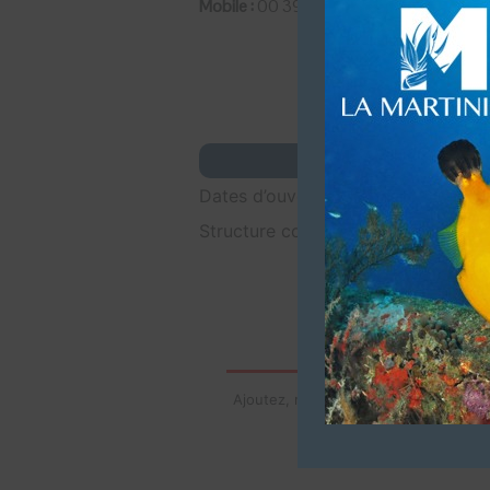
Mobile :
00 39 329 215 5239
Dates d’ouvertures (De début Mar
Structure commerciale. Affiliation 
Ajoutez, modifiez le contenu de votre