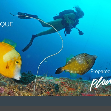
LUI ECRIRE
DESCRIPTION
s à mi-Décembre)
(PADI IDC *****)
VOUS ÊTES LE PROPRIETAIRE DE CETTE ADRESSE
 référencement avec le descriptif de votre activité, des photos, des v
site en
cliquant ici