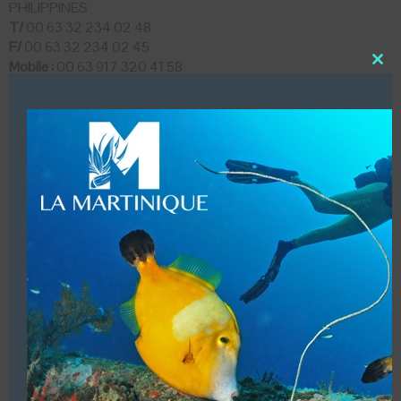
PHILIPPINES
T/
00 63 32 234 02 48
F/
00 63 32 234 02 45
Mobile :
00 63 917 320 41 58
Close
this
modu
LUI ECRIRE
DESCRIPTION
Croisières plongées.
VOUS ÊTES LE PROPRIETAIRE DE CETTE ADRESSE
Ajoutez, modifiez le contenu de votre référencement avec
le descriptif de votre activité, des photos, des vidéos
de votre établissement sur notre site en
cliquant ici