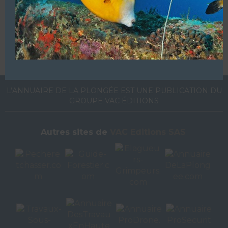
Ajoutez, modifiez le contenu de votre référencement avec
le descriptif de votre activité, des photos, des vidéos
de votre établissement sur notre site en
cliquant ici
L’ANNUAIRE DE LA PLONGÉE EST UNE PUBLICATION DU
GROUPE VAC ÉDITIONS
Autres sites de
VAC Editions SAS