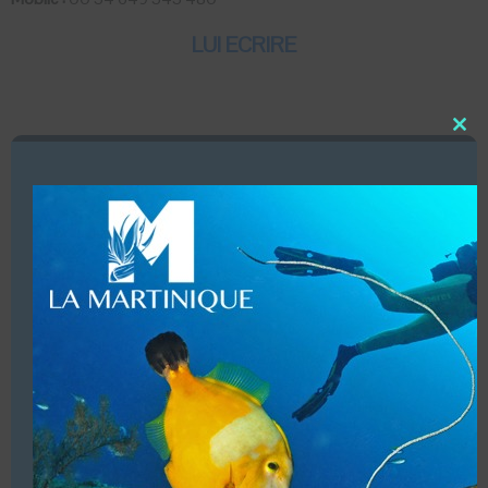
LUI ECRIRE
Close
DESCRIPTION
this
modu
Dates d’ouvertures (Toute l’année du lundi au samedi de
08h45 à 18h00)
Infrastructures (Local, magasin, douche, bateau)
Accueil de groupes (16 personnes Maxi)
Baptêmes enfants à partir de 10 ans.
Structure commerciale. Affiliations (PADI – BSAC – SSI –
CMAS)
VOUS ÊTES LE PROPRIETAIRE DE CETTE ADRESSE