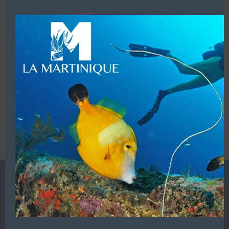
modu
LUI ECRIRE
VOUS ÊTES LE PROPRIETAIRE DE CETTE ADRESSE
Ajoutez, modifiez le contenu de votre référencement avec
le descriptif de votre activité, des photos, des vidéos
de votre établissement sur notre site en
cliquant ici
L’ANNUAIRE DE LA PLONGÉE EST UNE PUBLICATION DU
GROUPE VAC ÉDITIONS
Autres sites de
VAC Editions SAS