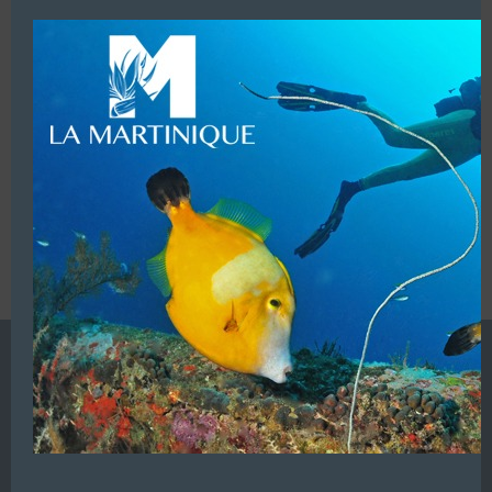
modu
LUI ECRIRE
VOUS ÊTES LE PROPRIETAIRE DE CETTE ADRESSE
Ajoutez, modifiez le contenu de votre référencement avec
le descriptif de votre activité, des photos, des vidéos
de votre établissement sur notre site en
cliquant ici
L’ANNUAIRE DE LA PLONGÉE EST UNE PUBLICATION DU
GROUPE VAC ÉDITIONS
Autres sites de
VAC Editions SAS