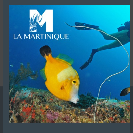
modu
LUI ECRIRE
VOUS ÊTES LE PROPRIETAIRE DE CETTE ADRESSE
Ajoutez, modifiez le contenu de votre référencement avec
le descriptif de votre activité, des photos, des vidéos
de votre établissement sur notre site en
cliquant ici
L’ANNUAIRE DE LA PLONGÉE EST UNE PUBLICATION DU
GROUPE VAC ÉDITIONS
Autres sites de
VAC Editions SAS