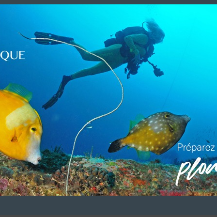
LUI ECRIRE
DESCRIPTION
sauf le 13 Septembre)
férence, bar, bateaux)
)
(PADI)
VOUS ÊTES LE PROPRIETAIRE DE CETTE ADRESSE
 référencement avec le descriptif de votre activité, des photos, des v
site en
cliquant ici