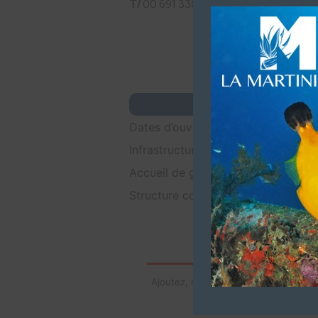
T/
00 691 330 2796 (Dive shop)
Dates d’ouvertures (Toute l’année 
Infrastructures (Hôtel, salle de con
Accueil de groupes (100 personnes
Structure commerciale. Affiliation 
Ajoutez, modifiez le contenu de votre