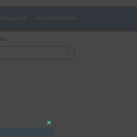
ACTUALITÉS
QUI SOMMES NOUS
gée
Close
this
module