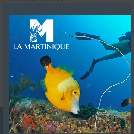
Close
T/
00 62 811 390 969
this
modu
T/
00 62 853 396 228 07 (Soirée)
LUI ECRIRE
VOUS ÊTES LE PROPRIETAIRE DE CETTE ADRESSE
Ajoutez, modifiez le contenu de votre référencement avec
le descriptif de votre activité, des photos, des vidéos
de votre établissement sur notre site en
cliquant ici
L’ANNUAIRE DE LA PLONGÉE EST UNE PUBLICATION DU
GROUPE VAC ÉDITIONS