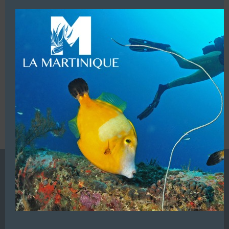
modu
LUI ECRIRE
VOUS ÊTES LE PROPRIETAIRE DE CETTE ADRESSE
Ajoutez, modifiez le contenu de votre référencement avec
le descriptif de votre activité, des photos, des vidéos
de votre établissement sur notre site en
cliquant ici
L’ANNUAIRE DE LA PLONGÉE EST UNE PUBLICATION DU
GROUPE VAC ÉDITIONS
Autres sites de
VAC Editions SAS