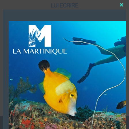
LUI ECRIRE
Close
this
modu
DESCRIPTION
Distribué par PureVitae
VOUS ÊTES LE PROPRIETAIRE DE CETTE ADRESSE
Ajoutez, modifiez le contenu de votre référencement avec
le descriptif de votre activité, des photos, des vidéos
de votre établissement sur notre site en
cliquant ici
L’ANNUAIRE DE LA PLONGÉE EST UNE PUBLICATION DU