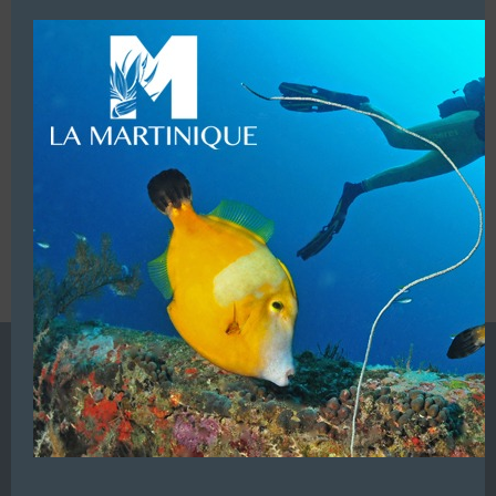
modu
LUI ECRIRE
VOUS ÊTES LE PROPRIETAIRE DE CETTE ADRESSE
Ajoutez, modifiez le contenu de votre référencement avec
le descriptif de votre activité, des photos, des vidéos
de votre établissement sur notre site en
cliquant ici
L’ANNUAIRE DE LA PLONGÉE EST UNE PUBLICATION DU
GROUPE VAC ÉDITIONS
Autres sites de
VAC Editions SAS