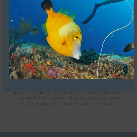
2 Bateaux alu de 8 mètres avec cabine et tau.
Matériel (Uniquement de la location (Plongée, rando-
palmée, location de kayak & de matériel de camping)
Accueil de groupes (14 maxi pour la plongée & 17 maxi
pour la rando-palmée)
Baptêmes enfants à partir de 12 ans.
Structure commerciale. Affiliation (ANMP)
VOUS ÊTES LE PROPRIETAIRE DE CETTE ADRESSE
Ajoutez, modifiez le contenu de votre référencement avec
le descriptif de votre activité, des photos, des vidéos
de votre établissement sur notre site en
cliquant ici