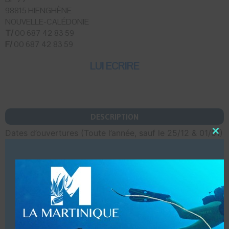
98815 HIENGHÈNE
NOUVELLE-CALÉDONIE
T/
00 687 42 83 59
F/
00 687 42 83 59
LUI ECRIRE
DESCRIPTION
Dates d’ouvertures (Toute l’année, sauf le 25/12 & 01/01)
Close
this
Formations de plongeurs N1, N2, N3, baptêmes,
modu
plongées d’exploration, initiation à la plongée libre &
randonnées palmées.
Infrastructures (Centre de plongée avec grand local et
sanitaire complet avec le terrain de camping que nous
gérons sur place (possibilité de louer du matériel de
camping).