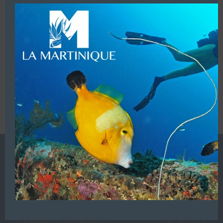
VOUS ÊTES LE PROPRIETAIRE DE CETTE ADRESSE
Ajoutez, modifiez le contenu de votre référencement avec
le descriptif de votre activité, des photos, des vidéos
de votre établissement sur notre site en
cliquant ici
L’ANNUAIRE DE LA PLONGÉE EST UNE PUBLICATION DU
GROUPE VAC ÉDITIONS
Autres sites de
VAC Editions SAS