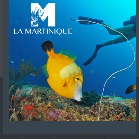
VOUS ÊTES LE PROPRIETAIRE DE CETTE ADRESSE
Ajoutez, modifiez le contenu de votre référencement avec
le descriptif de votre activité, des photos, des vidéos
de votre établissement sur notre site en
cliquant ici
L’ANNUAIRE DE LA PLONGÉE EST UNE PUBLICATION DU
GROUPE VAC ÉDITIONS
Autres sites de
VAC Editions SAS