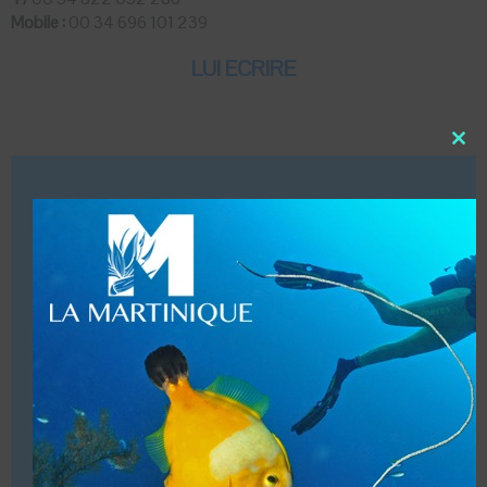
Mobile :
00 34 696 101 239
LUI ECRIRE
Close
this
DESCRIPTION
modu
Dates d’ouvertures (Toute l’année de 08h30 à 18h00)
Infrastructures (Local, magasin, douche, hébergements,
bateaux)
Vente de matériel à la boutique.
Accueil de groupes (20 plongeurs Maxi)
Baptêmes enfants en piscine à partir de 8 ans & 10 ans
en mer.
Hébergements à l’hôtel Alondras Park.
Structure commerciale. Affiliations (PADI & BSAC)
VOUS ÊTES LE PROPRIETAIRE DE CETTE ADRESSE