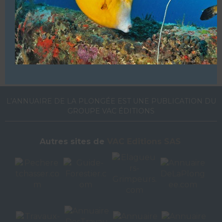
Ajoutez, modifiez le contenu de votre référencement avec
le descriptif de votre activité, des photos, des vidéos
de votre établissement sur notre site en
cliquant ici
L’ANNUAIRE DE LA PLONGÉE EST UNE PUBLICATION DU
GROUPE VAC ÉDITIONS
Autres sites de
VAC Editions SAS