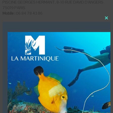
PISCINE GEORGES HERMANT, 8-10 RUE DAVID D'ANGERS
75019 PARIS
Mobile :
06 84 78 43 86
Close
LUI ECRIRE
this
modu
DESCRIPTION
Piscine Georges Hermant : Mardis soir
Club Associatif. Affiliation (FFESSM)
VOUS ÊTES LE PROPRIETAIRE DE CETTE ADRESSE
Ajoutez, modifiez le contenu de votre référencement avec
le descriptif de votre activité, des photos, des vidéos
de votre établissement sur notre site en
cliquant ici