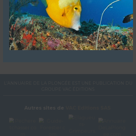
VOUS ÊTES LE PROPRIETAIRE DE CETTE ADRESSE
Ajoutez, modifiez le contenu de votre référencement avec
le descriptif de votre activité, des photos, des vidéos
de votre établissement sur notre site en
cliquant ici
L’ANNUAIRE DE LA PLONGÉE EST UNE PUBLICATION DU
GROUPE VAC ÉDITIONS
Autres sites de
VAC Editions SAS