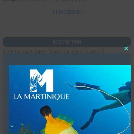
LUI ECRIRE
DESCRIPTION
Dates d’ouvertures (Toute l’année 7 jours / 7)
Close
this
Infrastructures (Transfert gratuit de l’hôtel au centre de
modu
plongée,
Salle d’eau avec douches chaudes, local compresseur,
nitrox & trimix,
Salle de cours, magasin, bateau, wifi gratuit, café, bar)
Vente de matériel Scubapro.
Accueil de groupes (12 personnes Maxi)
Baptêmes enfants à partir de 10 ans.
Structure commerciale. (PADI 5* Star IDC – IANTD)