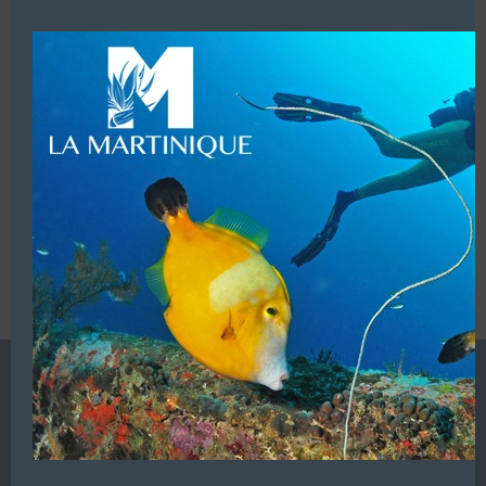
modu
LUI ECRIRE
VOUS ÊTES LE PROPRIETAIRE DE CETTE ADRESSE
Ajoutez, modifiez le contenu de votre référencement avec
le descriptif de votre activité, des photos, des vidéos
de votre établissement sur notre site en
cliquant ici
L’ANNUAIRE DE LA PLONGÉE EST UNE PUBLICATION DU
GROUPE VAC ÉDITIONS
Autres sites de
VAC Editions SAS