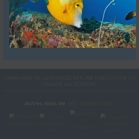
VOUS ÊTES LE PROPRIETAIRE DE CETTE ADRESSE
Ajoutez, modifiez le contenu de votre référencement avec
le descriptif de votre activité, des photos, des vidéos
de votre établissement sur notre site en
cliquant ici
L’ANNUAIRE DE LA PLONGÉE EST UNE PUBLICATION DU
GROUPE VAC ÉDITIONS
Autres sites de
VAC Editions SAS