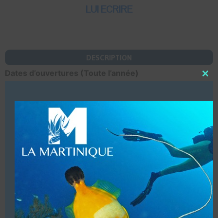
LUI ECRIRE
DESCRIPTION
Dates d’ouvertures (Toute l’année)
Close
this
Infrastructures (Centre de plongée, restaurant & bar
modu
de plage, magasin, douches, bateau)
Vente de matériel au magasin.
Accueil de groupes (Jusqu’à 150 plongeurs par jour)
Baptêmes enfants à partir de 8 ans & proposons des
cours PADI à partir de 12 ans.
Hébergements (Auberge de plage)
Structure commerciale. Affiliation (PADI)
Autre destination (Égypte)