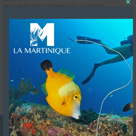
98730 BORA BORA (ARCHIPEL DE LA SOCIÉTÉ)
Close
this
POLYNÉSIE FRANÇAISE
modu
Mobile :
00 689 87 28 87 77
LUI ECRIRE
VOUS ÊTES LE PROPRIETAIRE DE CETTE ADRESSE
Ajoutez, modifiez le contenu de votre référencement avec
le descriptif de votre activité, des photos, des vidéos
de votre établissement sur notre site en
cliquant ici
L’ANNUAIRE DE LA PLONGÉE EST UNE PUBLICATION DU
GROUPE VAC ÉDITIONS