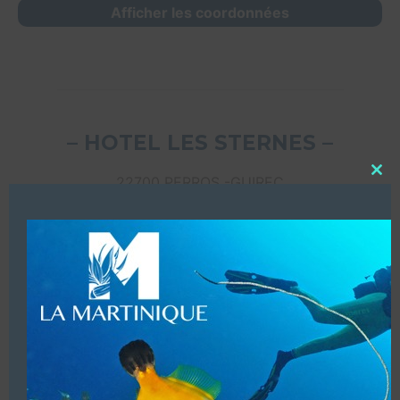
Afficher les coordonnées
– HOTEL LES STERNES –
22700 PERROS -GUIREC
Close
this
modu
Afficher les coordonnées