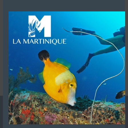
this
Mobile :
00 34 607 59 93 36
modu
LUI ECRIRE
VOUS ÊTES LE PROPRIETAIRE DE CETTE ADRESSE
Ajoutez, modifiez le contenu de votre référencement avec
le descriptif de votre activité, des photos, des vidéos
de votre établissement sur notre site en
cliquant ici
L’ANNUAIRE DE LA PLONGÉE EST UNE PUBLICATION DU
GROUPE VAC ÉDITIONS
Autres sites de
VAC Editions SAS