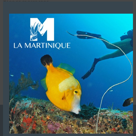
Close
T/
00 55 81 3619 1225
this
Mobile :
00 55 84 9 9130 3042 (Whatsapp)
modu
LUI ECRIRE
VOUS ÊTES LE PROPRIETAIRE DE CETTE ADRESSE
Ajoutez, modifiez le contenu de votre référencement avec
le descriptif de votre activité, des photos, des vidéos
de votre établissement sur notre site en
cliquant ici
L’ANNUAIRE DE LA PLONGÉE EST UNE PUBLICATION DU
GROUPE VAC ÉDITIONS