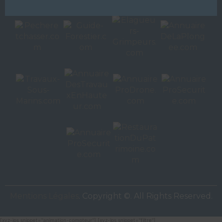
Autres sites de
VAC Editions SAS
Mentions Légales
. Copyright ©. All Rights Reserved.
[xyz-ips snippet="animation-compteur"] [xyz-ips snippet="filtre"]