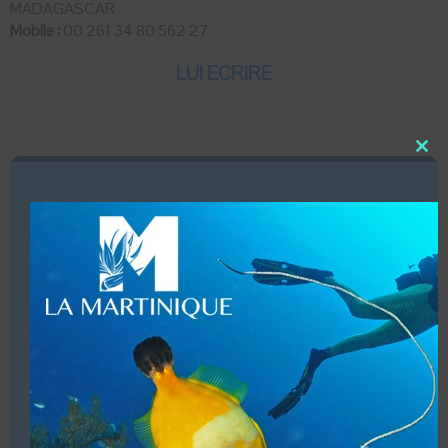
MADAGASCAR
Mobile :
00 261 34 80 562 27
LUI ECRIRE
Close
DESCRIPTION
this
modu
Dates d’ouvertures (D’Avril à fin Décembre)
Infrastructures (Douche, vestiaire, 2 bateaux, 24
équipements)
Vente de matériel d’occasion uniquement.
Accueil de groupes (20 personnes Maxi)
Baptêmes enfants à partir de 10 ans.
Structure commerciale. Affiliation (PADI mais acceptons
tous les plongeurs)